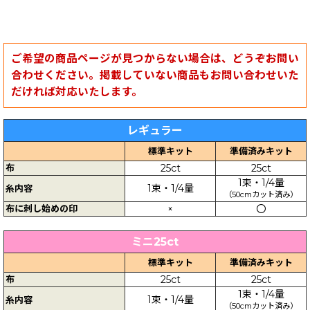
ご希望の商品ページが見つからない場合は、どうぞお問い
合わせください。掲載していない商品もお問い合わせいた
だければ対応いたします。
レギュラー
標準キット
準備済みキット
布
25ct
25ct
1束・1/4量
1束・1/4量
糸内容
（50cmカット済み）
布に刺し始めの印
×
〇
ミニ25ct
標準キット
準備済みキット
布
25ct
25ct
1束・1/4量
1束・1/4量
糸内容
（50cmカット済み）