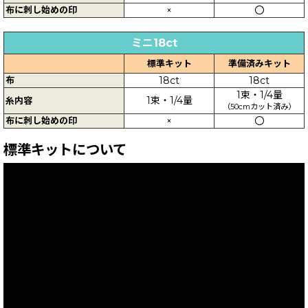
布に刺し始めの印
×
〇
ミニ18ct
標準キット
準備済みキット
布
18ct
18ct
1束・1/4量
1束・1/4量
糸内容
（50cmカット済み）
布に刺し始めの印
×
〇
標準キットについて