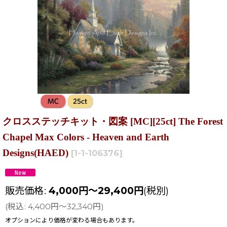
クロスステッチキット・図案 [MC][25ct] The Forest
Chapel Max Colors - Heaven and Earth
Designs(HAED)
[
1-1-106376
]
販売価格
:
4,000
円
～29,400
円
(税別)
(
税込
:
4,400
円
～32,340
円
)
オプションにより価格が変わる場合もあります。