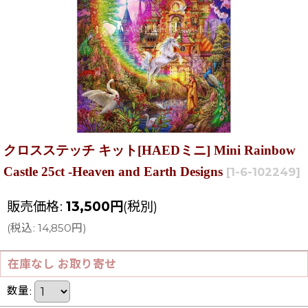
クロスステッチ キット[HAEDミニ] Mini Rainbow
Castle 25ct -Heaven and Earth Designs
[
1-6-102249
]
販売価格
:
13,500
円
(税別)
(
税込
:
14,850
円
)
在庫なし お取り寄せ
数量
: