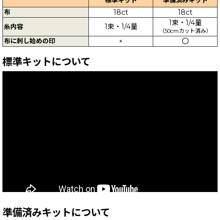
布
18ct
18ct
1束・1/4量
1束・1/4量
糸内容
（50cmカット済み）
布に刺し始めの印
×
〇
標準キットについて
準備済みキットについて