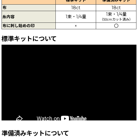
布
18ct
18ct
1束・1/4量
1束・1/4量
糸内容
（50cmカット済み）
布に刺し始めの印
×
〇
標準キットについて
準備済みキットについて