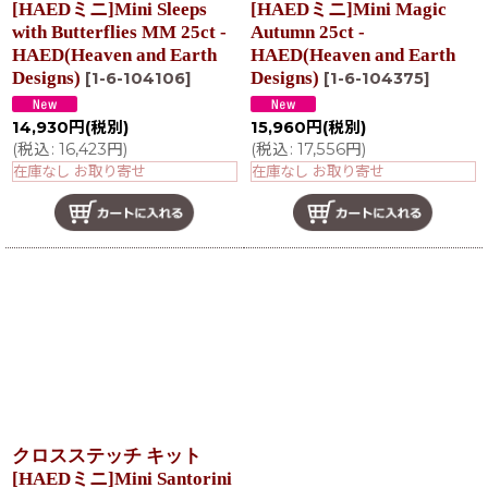
[HAEDミニ]Mini Sleeps
[HAEDミニ]Mini Magic
with Butterflies MM 25ct -
Autumn 25ct -
HAED(Heaven and Earth
HAED(Heaven and Earth
Designs)
Designs)
[
1-6-104106
]
[
1-6-104375
]
14,930
円
(税別)
15,960
円
(税別)
(
税込
:
16,423
円
)
(
税込
:
17,556
円
)
在庫なし お取り寄せ
在庫なし お取り寄せ
クロスステッチ キット
[HAEDミニ]Mini Santorini