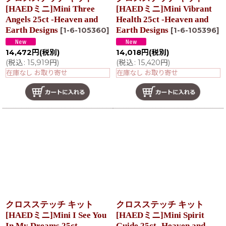
[HAEDミニ]Mini Three
[HAEDミニ]Mini Vibrant
Angels 25ct -Heaven and
Health 25ct -Heaven and
Earth Designs
Earth Designs
[
1-6-105360
]
[
1-6-105396
]
14,472
円
(税別)
14,018
円
(税別)
(
税込
:
15,919
円
)
(
税込
:
15,420
円
)
在庫なし お取り寄せ
在庫なし お取り寄せ
クロスステッチ キット
クロスステッチ キット
[HAEDミニ]Mini I See You
[HAEDミニ]Mini Spirit
In My Dreams 25ct -
Guide 25ct -Heaven and