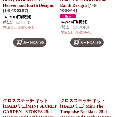
Heaven and Earth Designs
Earth Designs
[
1-6-
[
1-6-105267
]
105044
]
14,700
円
(税別)
14,536
円
(税別)
(
税込
:
16,170
円
)
(
税込
:
15,990
円
)
在庫なし お取り寄せ
在庫なし お取り寄せ
クロスステッチ キット
クロスステッチ キット
[HAEDミニ]MINI SECRET
[HAEDミニ] Mini The
GARDEN - STOKES 25ct -
Turquoise Necklace 25ct -