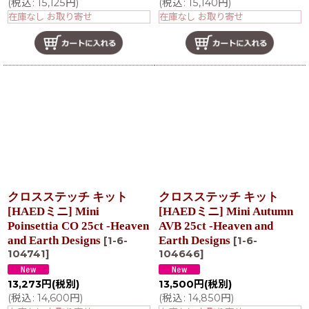
(
税込
:
15,125
円
)
(
税込
:
15,140
円
)
在庫なし お取り寄せ
在庫なし お取り寄せ
クロスステッチ キット
クロスステッチ キット
[HAEDミニ] Mini
[HAEDミニ] Mini Autumn
Poinsettia CO 25ct -Heaven
AVB 25ct -Heaven and
and Earth Designs
Earth Designs
[
1-6-
[
1-6-
104741
]
104646
]
13,273
円
(税別)
13,500
円
(税別)
(
税込
:
14,600
円
)
(
税込
:
14,850
円
)