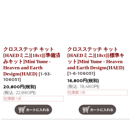
在庫あり
並び順
:
絞り込む
クロスステッチ キット
クロスステッチ キット
[HAEDミニ][18ct][準備済
[HAEDミニ][18ct][標準キ
みキット]Mini Yume -
ット]Mini Yume - Heaven
Heaven and Earth
and Earth Designs(HAED)
[
1-6-106051
]
Designs(HAED)
[
1-93-
106051
]
16,800
円
(税別)
(
税込
:
18,480
円
)
20,800
円
(税別)
(
税込
:
22,880
円
)
在庫数 1点
在庫数 1点