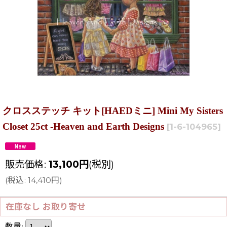
クロスステッチ キット[HAEDミニ] Mini My Sisters
Closet 25ct -Heaven and Earth Designs
[
1-6-104965
]
販売価格
:
13,100
円
(税別)
(
税込
:
14,410
円
)
在庫なし お取り寄せ
数量
: