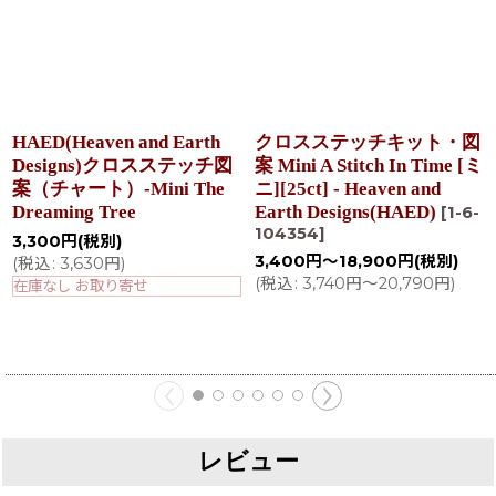
HAED(Heaven and Earth
クロスステッチキット・図
Designs)クロスステッチ図
案 Mini A Stitch In Time [ミ
案（チャート）-Mini The
ニ][25ct] - Heaven and
Dreaming Tree
Earth Designs(HAED)
[
1-6-
104354
]
3,300
円
(税別)
3,400
円
～18,900
円
(税別)
(
税込
:
3,630
円
)
(
税込
:
3,740
円
～20,790
円
)
在庫なし お取り寄せ
レビュー