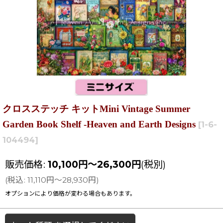
クロスステッチ キットMini Vintage Summer
Garden Book Shelf -Heaven and Earth Designs
[
1-6-
104494
]
販売価格
:
10,100
円
～26,300
円
(税別)
(
税込
:
11,110
円
～28,930
円
)
オプションにより価格が変わる場合もあります。