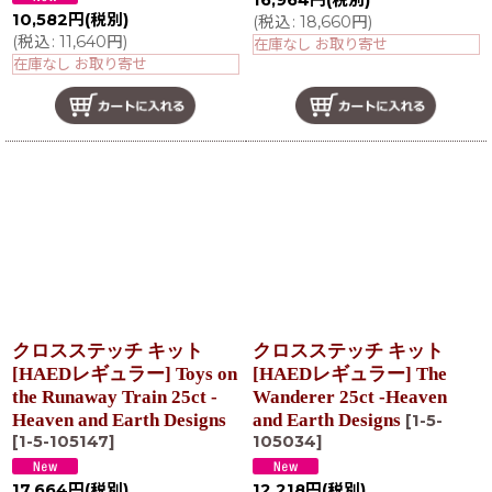
16,964
円
(税別)
10,582
円
(税別)
(
税込
:
18,660
円
)
(
税込
:
11,640
円
)
在庫なし お取り寄せ
在庫なし お取り寄せ
クロスステッチ キット
クロスステッチ キット
[HAEDレギュラー] Toys on
[HAEDレギュラー] The
the Runaway Train 25ct -
Wanderer 25ct -Heaven
Heaven and Earth Designs
and Earth Designs
[
1-5-
[
1-5-105147
]
105034
]
17,664
円
(税別)
12,218
円
(税別)