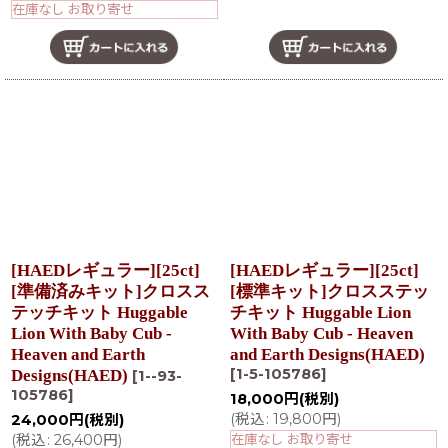
在庫なし お取り寄せ
[HAEDレギュラー][25ct]
[HAEDレギュラー][25ct]
[準備済みキット]クロスス
[標準キット]クロスステッ
テッチキット Huggable
チキット Huggable Lion
Lion With Baby Cub -
With Baby Cub - Heaven
Heaven and Earth
and Earth Designs(HAED)
[
1-5-105786
]
Designs(HAED)
[
1--93-
105786
]
18,000
円
(税別)
(
税込
:
19,800
円
)
24,000
円
(税別)
(
税込
:
26,400
円
)
在庫なし お取り寄せ