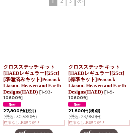
1
2
3
次
»
在庫あり
並び順
:
絞り込む
クロスステッチ キット
クロスステッチ キット
[HAEDレギュラー][25ct]
[HAEDレギュラー][25ct]
[準備済みキット]Peacock
[標準キット]Peacock
Liason- Heaven and Earth
Liason- Heaven and Earth
Designs(HAED)
Designs(HAED)
[
1-93-
[
1-5-
106009
]
106009
]
27,800
円
(税別)
21,800
円
(税別)
(
税込
:
30,580
円
)
(
税込
:
23,980
円
)
在庫なし お取り寄せ
在庫なし お取り寄せ