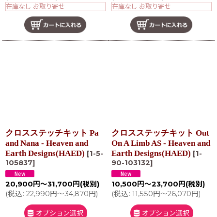
在庫なし お取り寄せ
在庫なし お取り寄せ
クロスステッチキット Pa
クロスステッチキット Out
and Nana - Heaven and
On A Limb AS - Heaven and
Earth Designs(HAED)
Earth Designs(HAED)
[
1-5-
[
1-
105837
]
90-103132
]
20,900
円
～31,700
円
(税別)
10,500
円
～23,700
円
(税別)
(
税込
:
22,990
円
～34,870
円
)
(
税込
:
11,550
円
～26,070
円
)
オプション選択
オプション選択