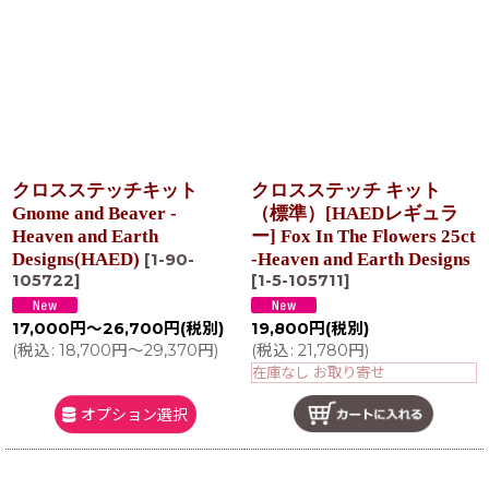
クロスステッチキット
クロスステッチ キット
Gnome and Beaver -
（標準）[HAEDレギュラ
Heaven and Earth
ー] Fox In The Flowers 25ct
Designs(HAED)
-Heaven and Earth Designs
[
1-90-
105722
]
[
1-5-105711
]
17,000
円
～26,700
円
(税別)
19,800
円
(税別)
(
税込
:
18,700
円
～29,370
円
)
(
税込
:
21,780
円
)
在庫なし お取り寄せ
オプション選択