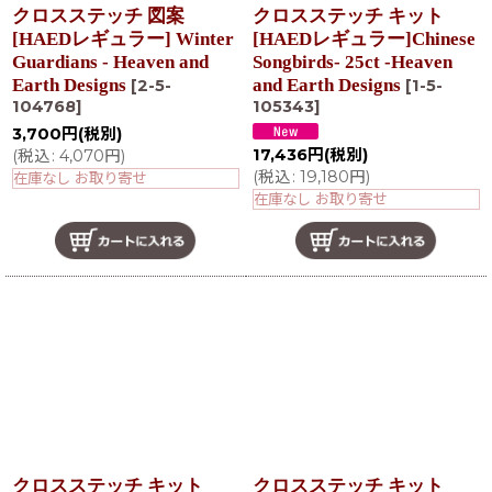
クロスステッチ 図案
クロスステッチ キット
[HAEDレギュラー] Winter
[HAEDレギュラー]Chinese
Guardians - Heaven and
Songbirds- 25ct -Heaven
Earth Designs
and Earth Designs
[
2-5-
[
1-5-
104768
]
105343
]
3,700
円
(税別)
17,436
円
(税別)
(
税込
:
4,070
円
)
(
税込
:
19,180
円
)
在庫なし お取り寄せ
在庫なし お取り寄せ
クロスステッチ キット
クロスステッチ キット