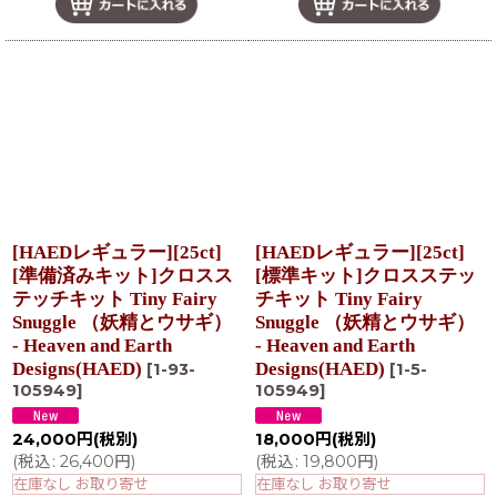
[HAEDレギュラー][25ct]
[HAEDレギュラー][25ct]
[準備済みキット]クロスス
[標準キット]クロスステッ
テッチキット Tiny Fairy
チキット Tiny Fairy
Snuggle （妖精とウサギ）
Snuggle （妖精とウサギ）
- Heaven and Earth
- Heaven and Earth
Designs(HAED)
Designs(HAED)
[
1-93-
[
1-5-
105949
]
105949
]
24,000
円
(税別)
18,000
円
(税別)
(
税込
:
26,400
円
)
(
税込
:
19,800
円
)
在庫なし お取り寄せ
在庫なし お取り寄せ