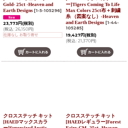
Gold- 25ct -Heaven and
ー]Tigers Coming To Life
Earth Designs
Max Colors 25ct布＋刺繍
[
1-5-105296
]
糸 （図案なし）-Heaven
and Earth Designs
[
1-44-
23,773
円
(税別)
105285
]
(
税込
:
26,150
円
)
在庫なし お取り寄せ
19,427
円
(税別)
(
税込
:
21,370
円
)
クロスステッチ キット
クロスステッチ キット
[HAEDマックスカラ
[HAEDレギュラー]Forest
ー]Supersized Arctic
Fairy CM- 25ct -Heaven