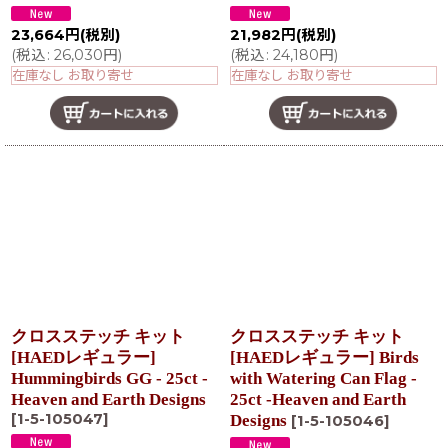
23,664
円
(税別)
21,982
円
(税別)
(
税込
:
26,030
円
)
(
税込
:
24,180
円
)
在庫なし お取り寄せ
在庫なし お取り寄せ
クロスステッチ キット
クロスステッチ キット
[HAEDレギュラー]
[HAEDレギュラー] Birds
Hummingbirds GG - 25ct -
with Watering Can Flag -
Heaven and Earth Designs
25ct -Heaven and Earth
[
1-5-105047
]
Designs
[
1-5-105046
]