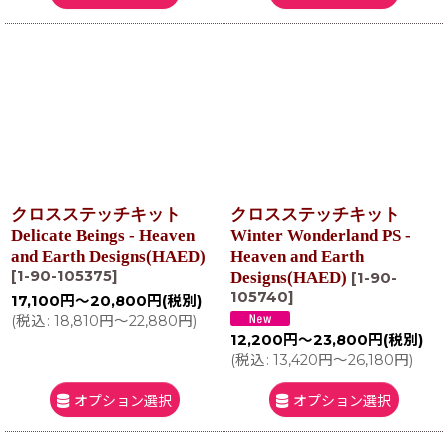
クロスステッチキット
クロスステッチキット
Delicate Beings - Heaven
Winter Wonderland PS -
and Earth Designs(HAED)
Heaven and Earth
[
1-90-105375
]
Designs(HAED)
[
1-90-
105740
]
17,100
円
～20,800
円
(税別)
(
税込
:
18,810
円
～22,880
円
)
12,200
円
～23,800
円
(税別)
(
税込
:
13,420
円
～26,180
円
)
オプション選択
オプション選択