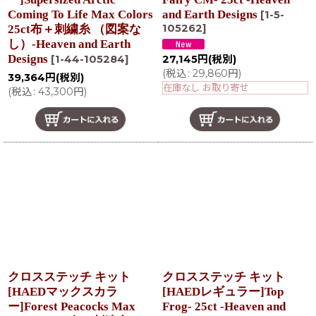
Coming To Life Max Colors
and Earth Designs
[
1-5-
105262
]
25ct布＋刺繍糸 （図案な
し）-Heaven and Earth
Designs
27,145
円
(税別)
[
1-44-105284
]
(
税込
:
29,860
円
)
39,364
円
(税別)
在庫なし お取り寄せ
(
税込
:
43,300
円
)
クロスステッチ キット
クロスステッチ キット
[HAEDマックスカラ
[HAEDレギュラー]Top
ー]Forest Peacocks Max
Frog- 25ct -Heaven and