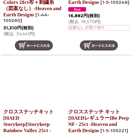
Colors 28ct布＋刺繍糸
Earth Designs
[
1-5-105246
]
（図案なし）-Heaven and
Earth Designs
[
1-44-
16,882
円
(税別)
105260
]
(
税込
:
18,570
円
)
在庫なし お取り寄せ
31,310
円
(税別)
(
税込
:
34,441
円
)
クロスステッチキット
クロスステッチ キット
[HAED
[HAEDレギュラー]Bo Peep
Storykeep]Storykeep
NF - 25ct -Heaven and
Rainbow Valley 25ct -
Earth Designs
[
1-5-105221
]