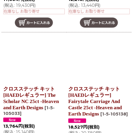
(
税込
:
19,430
円
)
(
税込
:
13,440
円
)
在庫なし お取り寄せ
在庫なし お取り寄せ
クロスステッチ キット
クロスステッチ キット
[HAEDレギュラー] The
[HAEDレギュラー]
Scholar NC 25ct -Heaven
Fairytale Carriage And
and Earth Designs
Castle 25ct -Heaven and
[
1-5-
105033
]
Earth Designs
[
1-5-105138
]
13,764
円
(税別)
18,527
円
(税別)
(
税込
:
15,140
円
)