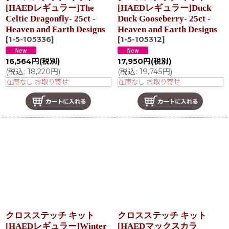
[HAEDレギュラー]The
[HAEDレギュラー]Duck
Celtic Dragonfly- 25ct -
Duck Gooseberry- 25ct -
Heaven and Earth Designs
Heaven and Earth Designs
[
1-5-105336
]
[
1-5-105312
]
16,564
円
(税別)
17,950
円
(税別)
(
税込
:
18,220
円
)
(
税込
:
19,745
円
)
在庫なし お取り寄せ
在庫なし お取り寄せ
クロスステッチ キット
クロスステッチ キット
[HAEDレギュラー]Winter
[HAEDマックスカラ