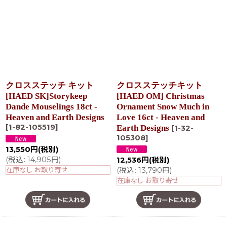
在庫あり
並び順
:
絞り込む
クロスステッチ キット
クロスステッチキット
[HAED SK]Storykeep
[HAED OM] Christmas
Dande Mouselings 18ct -
Ornament Snow Much in
Heaven and Earth Designs
Love 16ct - Heaven and
[
1-82-105519
]
Earth Designs
[
1-32-
105308
]
13,550
円
(税別)
(
税込
:
14,905
円
)
12,536
円
(税別)
在庫なし お取り寄せ
(
税込
:
13,790
円
)
在庫なし お取り寄せ